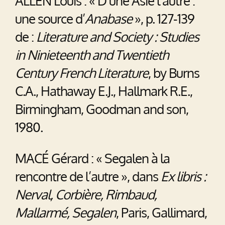
ALLEN Louis : « D’une Asie l’autre :
une source d’
Anabase
», p. 127-139
de :
Literature and Society : Studies
in Ninieteenth and Twentieth
Century French Literature
, by Burns
C.A., Hathaway E.J., Hallmark R.E.,
Birmingham, Goodman and son,
1980.
MACÉ Gérard : « Segalen à la
rencontre de l’autre », dans
Ex libris :
Nerval, Corbière, Rimbaud,
Mallarmé, Segalen
, Paris, Gallimard,