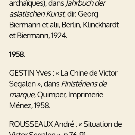
archaïques), dans
Jahrbuch der
asiatischen Kunst
, dir. Georg
Biermann et alii, Berlin, Klinckhardt
et Biermann, 1924.
1958.
GESTIN Yves : « La Chine de Victor
Segalen », dans
Finistériens de
marque
, Quimper, Imprimerie
Ménez, 1958.
ROUSSEAUX André : « Situation de
Victor Segalen », p.76-91