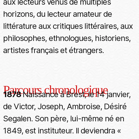
aux lecteurs venus de multiples
horizons, du lecteur amateur de
littérature aux critiques littéraires, aux
philosophes, ethnologues, historiens,
artistes français et étrangers.
Parcours chronologique
1878
Naissance à Brest, le 14 janvier,
de Victor, Joseph, Ambroise, Désiré
Segalen. Son père, lui-même né en
1849, est instituteur. Il deviendra «