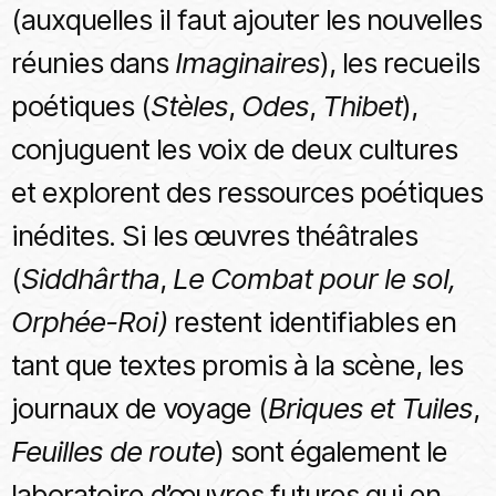
(auxquelles il faut ajouter les nouvelles
réunies dans
Imaginaires
), les recueils
poétiques (
Stèles
,
Odes
,
Thibet
),
conjuguent les voix de deux cultures
et explorent des ressources poétiques
inédites. Si les œuvres théâtrales
(
Siddhârtha
,
Le Combat pour le sol,
Orphée-Roi)
restent identifiables en
tant que textes promis à la scène, les
journaux de voyage (
Briques et Tuiles
,
Feuilles de route
) sont également le
laboratoire d’œuvres futures qui en