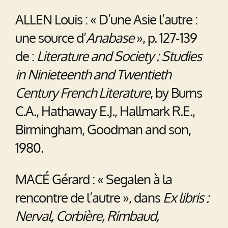
ALLEN Louis : « D’une Asie l’autre :
une source d’
Anabase
», p. 127-139
de :
Literature and Society : Studies
in Ninieteenth and Twentieth
Century French Literature
, by Burns
C.A., Hathaway E.J., Hallmark R.E.,
Birmingham, Goodman and son,
1980.
MACÉ Gérard : « Segalen à la
rencontre de l’autre », dans
Ex libris :
Nerval, Corbière, Rimbaud,