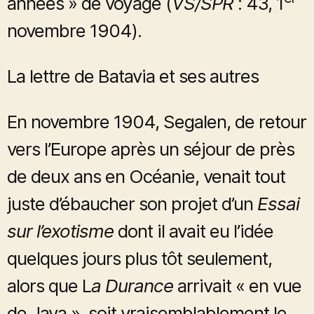
années » de voyage (
VS/SPR
: 43, 1
novembre 1904).
La lettre de Batavia et ses autres
En novembre 1904, Segalen, de retour
vers l’Europe après un séjour de près
de deux ans en Océanie, venait tout
juste d’ébaucher son projet d’un
Essai
sur l’exotisme
dont il avait eu l’idée
quelques jours plus tôt seulement,
alors que L
a Durance
arrivait « en vue
de Java », soit vraisemblablement le