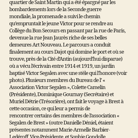
quartier de Saint Martin qui a été épargné par les
bombardements lors de la Seconde guerre
mondiale, la promenade a suivi le chemin
qu’empruntait le jeune Victor pour se rendre au
Collège du Bon Secours en passant par la rue de Paris,
devenue la rue Jean Jaurès riche de ses belles
demeures Art Nouveau. Le parcours a conduit
finalement au cours Dajot qui domine le port et où se
trouve, près de la Cité d’Antin (aujourd’hui disparue)
où a vécu l’écrivain entre 1914 et 1919, un jardin
baptisé Victor Segalen avec une stèle qui l’honore (voir
photo). Plusieurs membres du Bureau de l’ «
Association Victor Segalen », Colette Camelin
(Présidente), Dominique Gournay (Secrétaire) et
Muriel Détrie (Trésorière), ont fait le voyage à Brest à
cette occasion, ce qui leur a permis de
rencontrer certains des membres de l’association «
Segalen de Brest » (outre Danielle Déniel, étaient
présentes notamment Marie-Armelle Barbier-
Ledéroff, Vice-Présidente, et Sophie Gondolle,