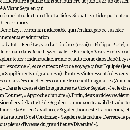
e Littérature a publié dans son numéro de juin 2023 un dossier
é à Victor Segalen qui
 une introduction et huit articles. Si quatre articles portent su
 bien connues
ené Leys, ce roman inclassable qui n’en finit pas de susciter
nnements et admiration
Labatut, « René Leys ou l’art du faux (essai) » ; Philippe Postel, «
 du roman dans
René Leys » ; Valérie Bucheli, « ‘Vrais Exotes’ con
plorateurs’ : individualité, ironie et auto-
ironie dans René Leys 
sur l’exotisme »), et ce curieux récit de voyage qu’est Equipée (Jea
, « Suppléments migratoires »), d’autres s’intéressent à des œuv
s car
laissées inachevées comme le recueil Imaginaires (Antoin
, « Dans le creuset des
Imaginaires de Victor Segalen ») et le doss
an Doumet, « Approche d’un site »). Enfin,
deux articles révèlent
singuliers de l’activité de Segalen comme son travail de traduct
hinoise («Adrien Cavallaro, « Segalen, honneste traducteur ») et
 à la nature
(Noël Cordonier, « Segalen et la nature. Derrière le p
mous pleins d’ivresse du grand
fleuve Diversité’ »).