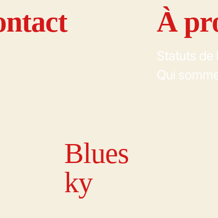
ntact
À pr
Statuts de 
Qui somme
Blues
ky