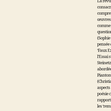
La revu
consacr
comprend
œuvres
comme R
questio
(Sophie 
pensée
‘Faux Ex
l’Essai 
Steinetz
abordée
Piantoni
(Christi
aspects 
poésie c
rapport
les ‘re