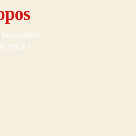
opos
l’association
s-nous ?