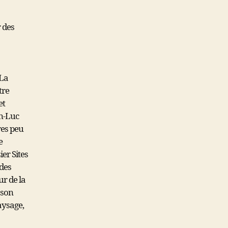
r des
 La
tre
et
n-
Luc
res peu
e
ier Sites
 des
eur
de la
 son
aysage,