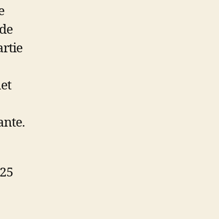
e
 de
artie
met
ante.
025