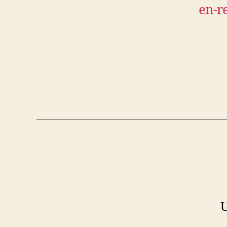
en-r
U