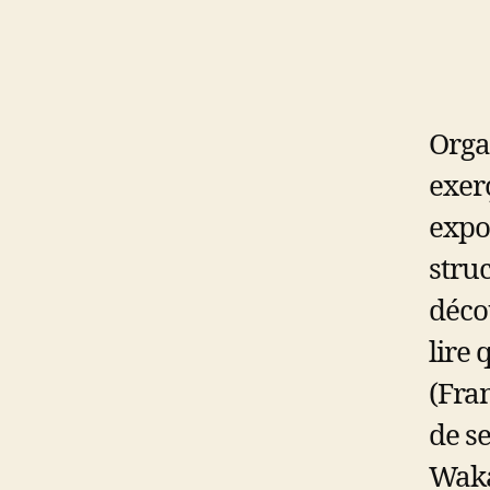
Orga
exer
expo
stru
décou
lire 
(Fra
de s
Waka