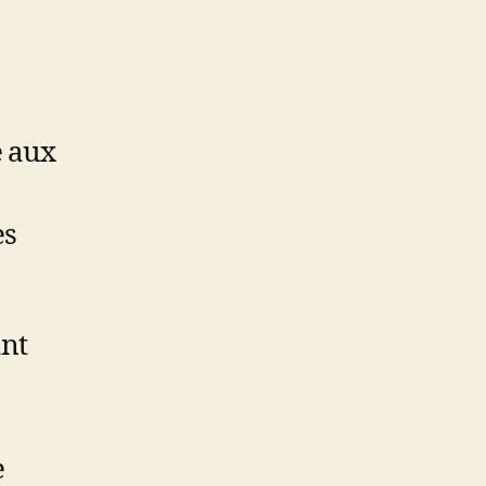
e aux
es
ant
e