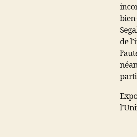
inco
bien
Segal
de l’
l’au
néan
part
Expo
l’Un