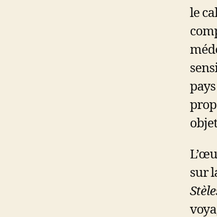
le ca
compo
méde
sens
pays 
prop
objet
L’œu
sur 
Stèle
voyag